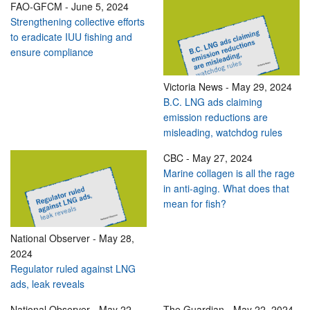
FAO-GFCM
-
June 5, 2024
Strengthening collective efforts
to eradicate IUU fishing and
ensure compliance
Victoria News
-
May 29, 2024
B.C. LNG ads claiming
emission reductions are
misleading, watchdog rules
CBC
-
May 27, 2024
Marine collagen is all the rage
in anti-aging. What does that
mean for fish?
National Observer
-
May 28,
2024
Regulator ruled against LNG
ads, leak reveals
National Observer
-
May 22,
The Guardian
-
May 22, 2024