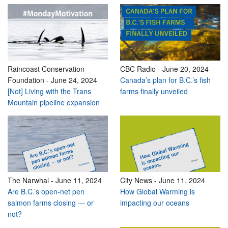
Raincoast Conservation
CBC Radio
-
June 20, 2024
Foundation
-
June 24, 2024
Canada’s plan for B.C.’s fish
[Not] Living with the Trans
farms finally unveiled
Mountain pipeline expansion
The Narwhal
-
June 11, 2024
City News
-
June 11, 2024
Are B.C.’s open-net pen
How Global Warming is
salmon farms closing — or
impacting our oceans
not?