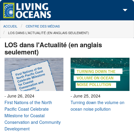
Skip to main content
You are here
ACCUEIL
CENTRE DES MÉDIAS
À propos de nous
LOS DANS L'ACTUALITÉ (EN ANGLAIS SEULEMENT)
Nos campagnes
LOS dans l'Actualité (en anglais
seulement)
Centre des Médias
Les Cartes
Passez à l'action
-
June 26, 2024
-
June 25, 2024
First Nations of the North
Turning down the volume on
Pacific Coast Celebrate
ocean noise pollution
Milestone for Coastal
Conservation and Community
Development