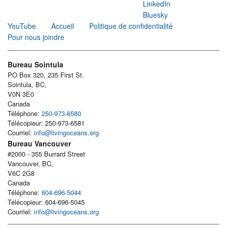
LinkedIn
Bluesky
YouTube
Accueil
Politique de confidentialité
Pour nous joindre
Bureau Sointula
PO Box 320, 235 First St.
Sointula, BC,
V0N 3E0
Canada
Téléphone:
250-973-6580
Télécopieur: 250-973-6581
Courriel:
info@livingoceans.org
Bureau Vancouver
#2000 - 355 Burrard Street
Vancouver, BC,
V6C 2G8
Canada
Téléphone:
604-696-5044
Télécopieur: 604-696-5045
Courriel:
info@livingoceans.org