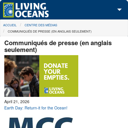
Skip to main content
You are here
ACCUEIL
CENTRE DES MÉDIAS
À propos de nous
COMMUNIQUÉS DE PRESSE (EN ANGLAIS SEULEMENT)
Nos campagnes
Communiqués de presse (en anglais
seulement)
Centre des Médias
Les Cartes
Passez à l'action
April 21, 2026
Earth Day: Return-it for the Ocean!