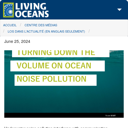
Skip to main content
You are here
ACCUEIL
CENTRE DES MÉDIAS
À propos de nous
LOS DANS L'ACTUALITÉ (EN ANGLAIS SEULEMENT)
Nos campagnes
June 25, 2024
Centre des Médias
Les Cartes
Passez à l'action