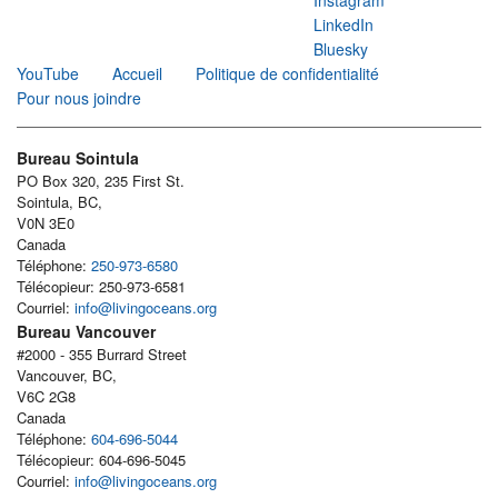
LinkedIn
Bluesky
YouTube
Accueil
Politique de confidentialité
Pour nous joindre
Bureau Sointula
PO Box 320, 235 First St.
Sointula, BC,
V0N 3E0
Canada
Téléphone:
250-973-6580
Télécopieur: 250-973-6581
Courriel:
info@livingoceans.org
Bureau Vancouver
#2000 - 355 Burrard Street
Vancouver, BC,
V6C 2G8
Canada
Téléphone:
604-696-5044
Télécopieur: 604-696-5045
Courriel:
info@livingoceans.org