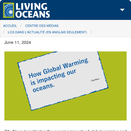
Skip to main content
You are here
ACCUEIL
CENTRE DES MÉDIAS
À propos de nous
LOS DANS L'ACTUALITÉ (EN ANGLAIS SEULEMENT)
Nos campagnes
June 11, 2024
Centre des Médias
Les Cartes
Passez à l'action