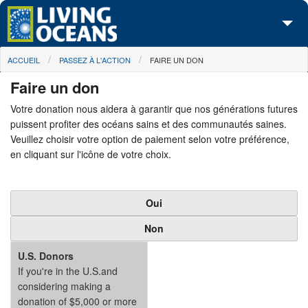
Skip to main content
You are here
ACCUEIL
PASSEZ À L'ACTION
FAIRE UN DON
À propos de nous
Faire un don
Nos campagnes
Votre donation nous aidera à garantir que nos générations futures
puissent profiter des océans sains et des communautés saines.
Centre des Médias
Veuillez choisir votre option de paiement selon votre préférence,
en cliquant sur l'icône de votre choix.
Les Cartes
Passez à l'action
Oui
Non
U.S. Donors
If you're in the U.S.and
considering making a
donation of $5,000 or more