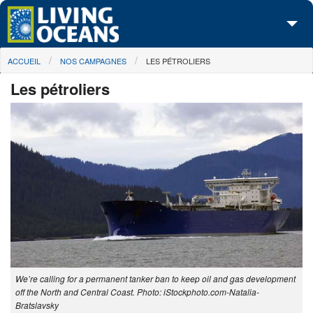
Skip to main content
You are here
ACCUEIL
NOS CAMPAGNES
LES PÉTROLIERS
À propos de nous
Les pétroliers
Nos campagnes
Centre des Médias
Les Cartes
Passez à l'action
We’re calling for a permanent tanker ban to keep oil and gas development
off the North and Central Coast. Photo: iStockphoto.com-Natalia-
Bratslavsky