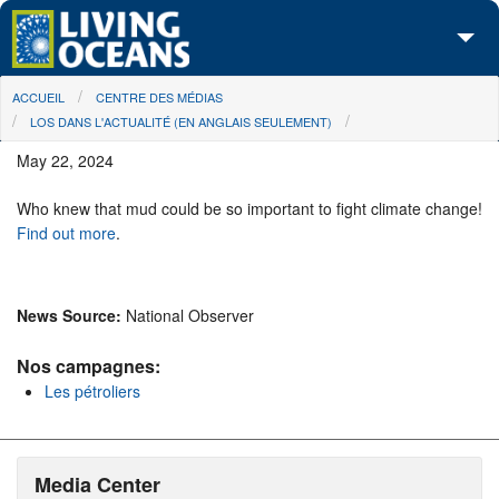
Skip to main content
You are here
ACCUEIL
CENTRE DES MÉDIAS
À propos de nous
LOS DANS L'ACTUALITÉ (EN ANGLAIS SEULEMENT)
Nos campagnes
May 22, 2024
Centre des Médias
Who knew that mud could be so important to fight climate change!
Find out more
.
Les Cartes
Passez à l'action
News Source:
National Observer
Nos campagnes:
Les pétroliers
Media Center