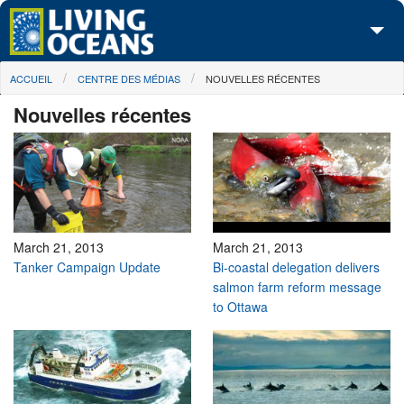
Skip to main content
You are here
ACCUEIL
CENTRE DES MÉDIAS
NOUVELLES RÉCENTES
À propos de nous
Nouvelles récentes
Nos campagnes
Centre des Médias
Les Cartes
Passez à l'action
March 21, 2013
March 21, 2013
Tanker Campaign Update
Bi-coastal delegation delivers
salmon farm reform message
to Ottawa