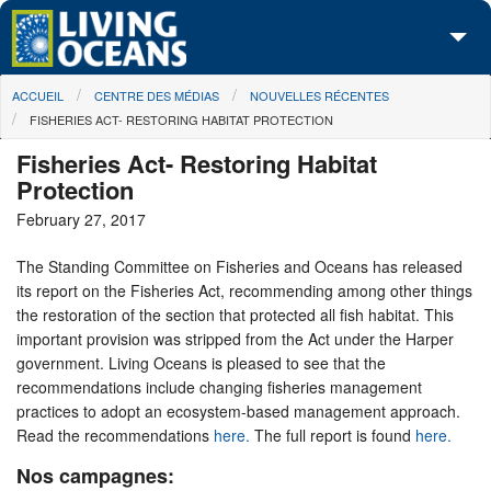
Skip to main content
You are here
ACCUEIL
CENTRE DES MÉDIAS
NOUVELLES RÉCENTES
À propos de nous
FISHERIES ACT- RESTORING HABITAT PROTECTION
Nos campagnes
Fisheries Act- Restoring Habitat
Protection
Centre des Médias
February 27, 2017
Les Cartes
The Standing Committee on Fisheries and Oceans has released
its report on the Fisheries Act, recommending among other things
Passez à l'action
the restoration of the section that protected all fish habitat. This
important provision was stripped from the Act under the Harper
government. Living Oceans is pleased to see that the
recommendations include changing fisheries management
practices to adopt an ecosystem-based management approach.
Read the recommendations
here.
The full report is found
here.
Nos campagnes: