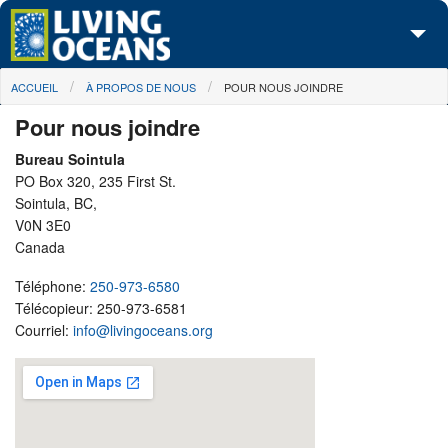
Skip to main content
You are here
ACCUEIL
À PROPOS DE NOUS
POUR NOUS JOINDRE
À propos de nous
Pour nous joindre
Nos campagnes
Bureau Sointula
Centre des Médias
PO Box 320, 235 First St.
Sointula, BC,
V0N 3E0
Les Cartes
Canada
Passez à l'action
Téléphone:
250-973-6580
Télécopieur: 250-973-6581
Courriel:
info@livingoceans.org