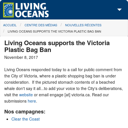
Skip to main content
You are here
ACCUEIL
CENTRE DES MÉDIAS
NOUVELLES RÉCENTES
À propos de nous
LIVING OCEANS SUPPORTS THE VICTORIA PLASTIC BAG BAN
Nos campagnes
Living Oceans supports the Victoria
Plastic Bag Ban
Centre des Médias
November 8, 2017
Les Cartes
Living Oceans responded today to a call for public comment from
the City of Victoria, where a plastic shopping bag ban is under
Passez à l'action
consideration. If the pictured stomach contents of a beached
whale don't say it all...to add your voice to the City's deliberations,
visit the
website
or email engage [at] victoria.ca. Read our
submissions
here
.
Nos campagnes:
Clear the Coast