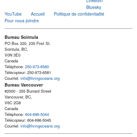
LinkedIn
Bluesky
YouTube
Accueil
Politique de confidentialité
Pour nous joindre
Bureau Sointula
PO Box 320, 235 First St.
Sointula, BC,
V0N 3E0
Canada
Téléphone:
250-973-6580
Télécopieur: 250-973-6581
Courriel:
info@livingoceans.org
Bureau Vancouver
#2000 - 355 Burrard Street
Vancouver, BC,
V6C 2G8
Canada
Téléphone:
604-696-5044
Télécopieur: 604-696-5045
Courriel:
info@livingoceans.org