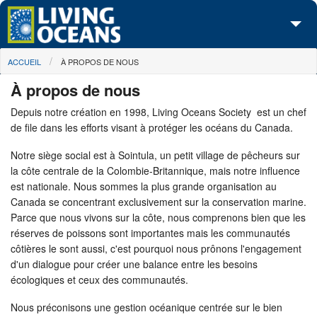
Skip to main content
You are here
ACCUEIL
À PROPOS DE NOUS
À propos de nous
À propos de nous
Nos campagnes
Depuis notre création en 1998, Living Oceans Society est un chef
de file dans les efforts visant à protéger les océans du Canada.
Centre des Médias
Notre siège social est à Sointula, un petit village de pêcheurs sur
Les Cartes
la côte centrale de la Colombie-Britannique, mais notre influence
est nationale. Nous sommes la plus grande organisation au
Passez à l'action
Canada se concentrant exclusivement sur ​​la conservation marine.
Parce que nous vivons sur la côte, nous comprenons bien que les
réserves de poissons sont importantes mais les communautés
côtières le sont aussi, c'est pourquoi nous prônons l'engagement
d'un dialogue pour créer une balance entre les besoins
écologiques et ceux des communautés.
Nous préconisons une gestion océanique centrée sur le bien