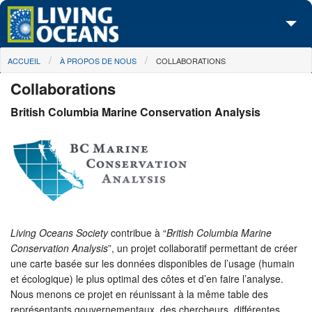
Skip to main content
You are here
ACCUEIL
À PROPOS DE NOUS
COLLABORATIONS
À propos de nous
Collaborations
Nos campagnes
British Columbia Marine Conservation Analysis
Centre des Médias
Les Cartes
Passez à l'action
Living Oceans Society
contribue à “
British Columbia Marine
Conservation Analysis
”, un projet collaboratif permettant de créer
une carte basée sur les données disponibles de l’usage (humain
et écologique) le plus optimal des côtes et d’en faire l’analyse.
Nous menons ce projet en réunissant à la même table des
représentants gouvernementaux, des chercheurs, différentes