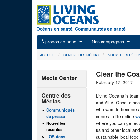
Skip to main content
Océans en santé. Communautés en santé
À propos de nous
Nos campagnes
You are here
ACCUEIL
CENTRE DES MÉDIAS
NOUVELLES RÉCE
Clear the Co
Media Center
February 17, 2017
Centre des
Living Oceans is tea
Médias
and All At Once, a soc
who want to become ac
Communiqués
de presse
comes to life online
ww
where you can get edu
Nouvelles
récentes
us and other local and
LOS dans
sustainable local food