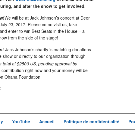
uring, and after the show to get involved.
ow!
We will be at Jack Johnson’s concert at Deer
uly 23, 2017. Please come visit us, take
and enter to win Best Seats in the House – a
how from the side of the stage!
s!
Jack Johnson’s charity is matching donations
he show or directly to our organization through
a total of $2500 US, pending approval by
 contribution right now and your money will be
on Ohana Foundation!
:
ky
YouTube
Accueil
Politique de confidentialité
Pou