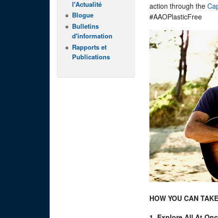
l'Actualité
action through the
Ca
Blogue
#AAOPlasticFree
Bulletins
d'information
Rapports et
Publications
HOW YOU CAN TAKE
1. Explore All At Onc