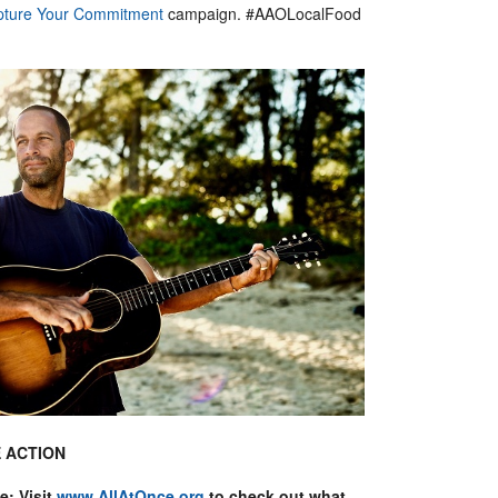
pture Your Commitment
campaign. #AAOLocalFood
 ACTION
e: Visit
www.AllAtOnce.org
to check out what