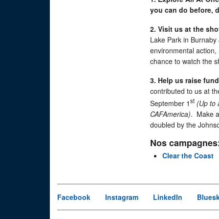
you can do before, d
2. Visit us at the sh
Lake Park in Burnaby J
environmental action, 
chance to watch the s
3. Help us raise fund
contributed to us at t
st
September 1
(Up to 
CAFAmerica)
. Make a
doubled by the Johns
Nos campagnes
Clear the Coast
Facebook
Instagram
LinkedIn
Blues