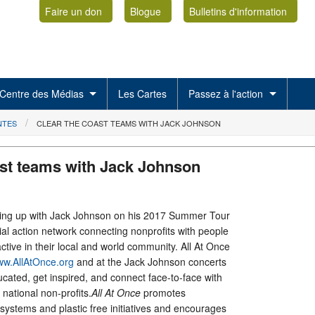
Faire un don
Blogue
Bulletins d'information
Centre des Médias
Les Cartes
Passez à l'action
NTES
CLEAR THE COAST TEAMS WITH JACK JOHNSON
ast teams with Jack Johnson
ming up with Jack Johnson on his 2017 Summer Tour
ial action network connecting nonprofits with people
tive in their local and world community. All At Once
w.AllAtOnce.org
and at the Jack Johnson concerts
cated, get inspired, and connect face-to-face with
 national non-profits.
All At Once
promotes
 systems and plastic free initiatives and encourages