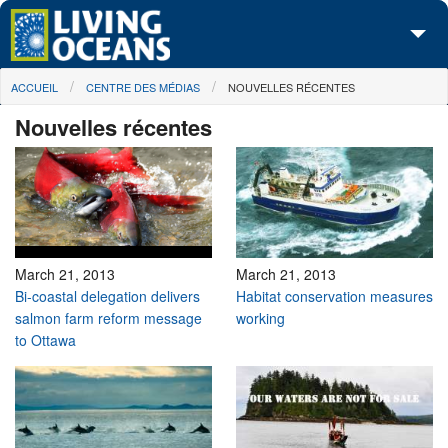
Skip to main content
You are here
ACCUEIL
CENTRE DES MÉDIAS
NOUVELLES RÉCENTES
À propos de nous
Nouvelles récentes
Nos campagnes
Centre des Médias
Les Cartes
Passez à l'action
March 21, 2013
March 21, 2013
Bi-coastal delegation delivers
Habitat conservation measures
salmon farm reform message
working
to Ottawa