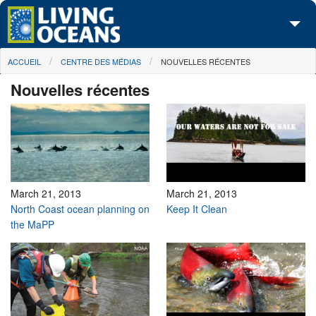
Skip to main content
You are here
ACCUEIL
CENTRE DES MÉDIAS
NOUVELLES RÉCENTES
À propos de nous
Nouvelles récentes
Nos campagnes
Centre des Médias
Les Cartes
Passez à l'action
March 21, 2013
March 21, 2013
North Coast ocean planning on
Keep It Clean
the MaPP