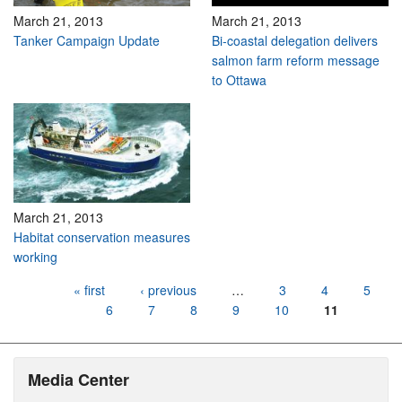
March 21, 2013
March 21, 2013
Tanker Campaign Update
Bi-coastal delegation delivers
salmon farm reform message
to Ottawa
March 21, 2013
Habitat conservation measures
working
Pages
« first
‹ previous
…
3
4
5
6
7
8
9
10
11
Media Center