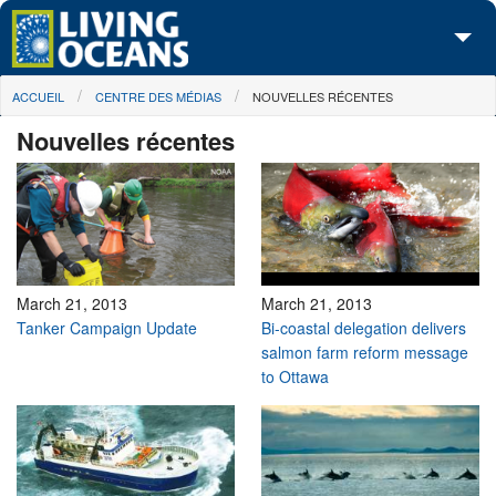
Skip to main content
You are here
ACCUEIL
CENTRE DES MÉDIAS
NOUVELLES RÉCENTES
À propos de nous
Nouvelles récentes
Nos campagnes
Centre des Médias
Les Cartes
Passez à l'action
March 21, 2013
March 21, 2013
Tanker Campaign Update
Bi-coastal delegation delivers
salmon farm reform message
to Ottawa