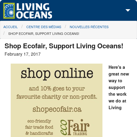
Skip to main content
You are here
ACCUEIL
CENTRE DES MÉDIAS
NOUVELLES RÉCENTES
À propos de nous
SHOP ECOFAIR, SUPPORT LIVING OCEANS!
Nos campagnes
Shop Ecofair, Support Living Oceans!
February 17, 2017
Centre des Médias
Here's a
Les Cartes
great new
way to
Passez à l'action
support
the work
we do at
Living