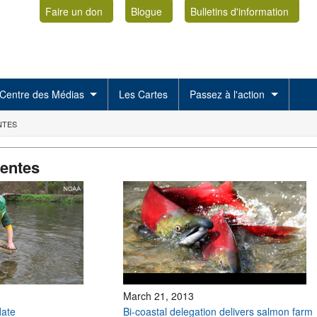
Faire un don
Blogue
Bulletins d'information
Centre des Médias
Les Cartes
Passez à l'action
NTES
centes
March 21, 2013
ate
Bi-coastal delegation delivers salmon farm