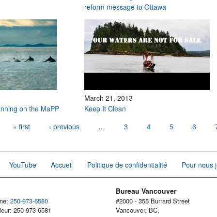
reform message to Ottawa
March 21, 2013
anning on the MaPP
Keep It Clean
« first
‹ previous
…
3
4
5
6
YouTube
Accueil
Politique de confidentialité
Pour nous j
Bureau Vancouver
one:
250-973-6580
#2000 - 355 Burrard Street
ieur: 250-973-6581
Vancouver, BC,