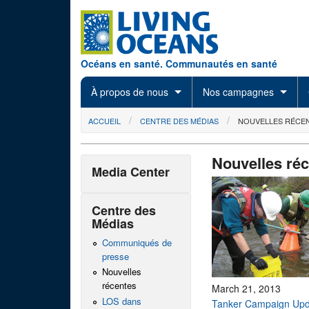
Skip to main content
Océans en santé. Communautés en santé
À propos de nous
Nos campagnes
You are here
ACCUEIL
CENTRE DES MÉDIAS
NOUVELLES RÉCE
Nouvelles ré
Media Center
Centre des
Médias
Communiqués de
presse
Nouvelles
récentes
March 21, 2013
LOS dans
Tanker Campaign Upd