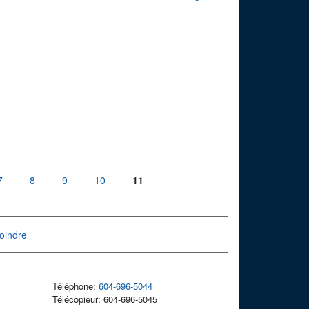
7
8
9
10
11
oindre
Téléphone:
604-696-5044
Télécopieur: 604-696-5045