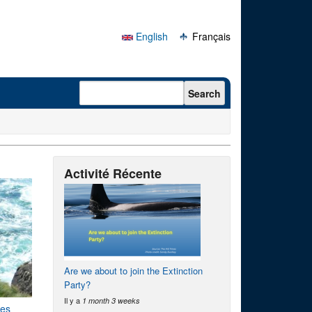
English
Français
Search form
Search
Activité Récente
Are we about to join the Extinction
Party?
Il y a
1 month 3 weeks
ies