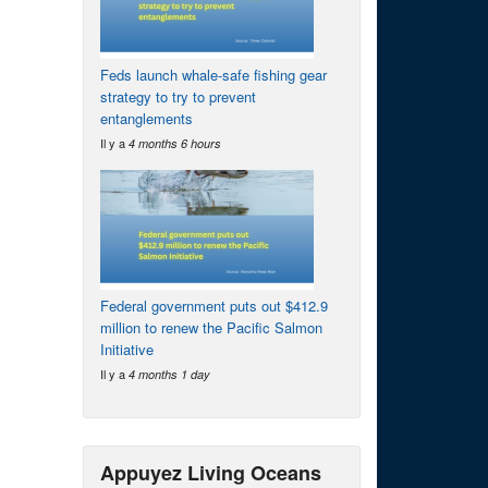
Feds launch whale-safe fishing gear
strategy to try to prevent
entanglements
Il y a
4 months 6 hours
Federal government puts out $412.9
million to renew the Pacific Salmon
Initiative
Il y a
4 months 1 day
Appuyez Living Oceans