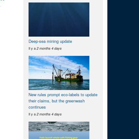
s
Deep-sea mining update
Il y a
2 months 4 days
New rules prompt eco-labels to update
their claims, but the greenwash
continues
Il y a
2 months 4 days