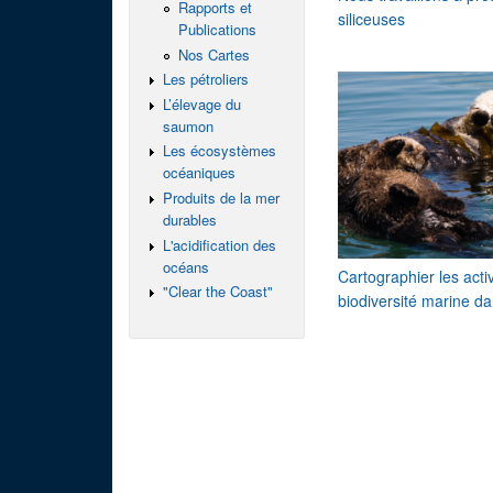
Rapports et
siliceuses
Publications
Nos Cartes
Les pétroliers
L’élevage du
saumon
Les écosystèmes
océaniques
Produits de la mer
durables
L'acidification des
océans
Cartographier les acti
"Clear the Coast"
biodiversité marine da