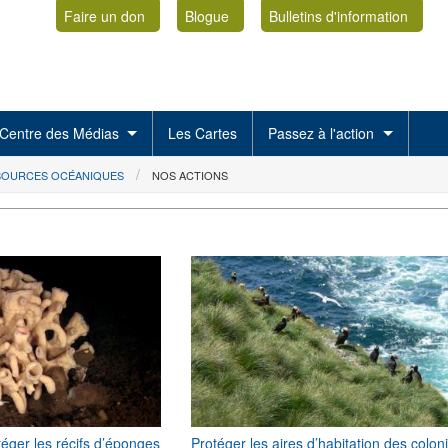
Faire un don
Blogue
Bulletins d'information
Centre des Médias
Les Cartes
Passez à l'action
SSOURCES OCÉANIQUES
NOS ACTIONS
téger les récifs d’éponges
Protéger les aires d’habitation des colon