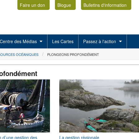
Faire un don
Blogue
Bulletins d'information
Centre des Médias
Les Cartes
Passez à l'action
SSOURCES OCÉANIQUES
PLONGEONS PROFONDÉMENT
rofondément
n d’une gestion des
La gestion régionale