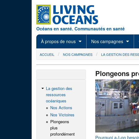
Skip to main content
Océans en santé. Communautés en santé
À propos de nous
Nos campagnes
You are here
ACCUEIL
NOS CAMPAGNES
LA GESTION DES RE
Plongeons p
La gestion des
ressources
océaniques
Nos Actions
Nos Victoires
Plongeons
plus
profondément
Pourquoi a-t-on besoi