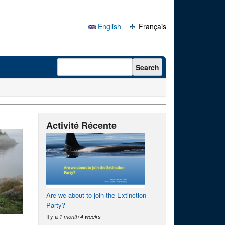
English
Français
Search form
Search
Activité Récente
Are we about to join the Extinction
Party?
Il y a
1 month 4 weeks