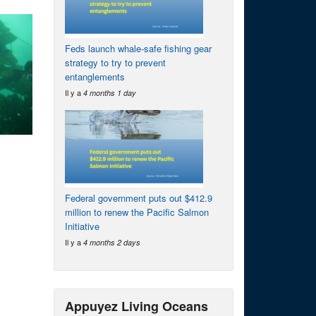
Feds launch whale-safe fishing gear
strategy to try to prevent
entanglements
Il y a
4 months 1 day
Federal government puts out $412.9
million to renew the Pacific Salmon
Initiative
Il y a
4 months 2 days
Appuyez Living Oceans