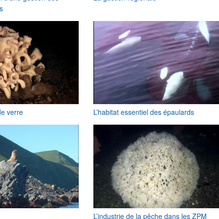
s
de verre
L’habitat essentiel des épaulards
L’industrie de la pêche dans les ZPM