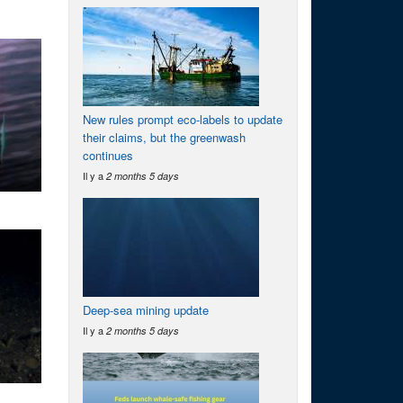
New rules prompt eco-labels to update
their claims, but the greenwash
continues
Il y a
2 months 5 days
Deep-sea mining update
Il y a
2 months 5 days