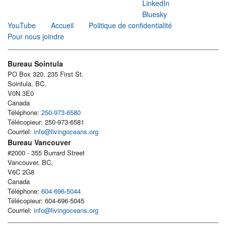
LinkedIn
Bluesky
YouTube
Accueil
Politique de confidentialité
Pour nous joindre
Bureau Sointula
PO Box 320, 235 First St.
Sointula, BC,
V0N 3E0
Canada
Téléphone:
250-973-6580
Télécopieur: 250-973-6581
Courriel:
info@livingoceans.org
Bureau Vancouver
#2000 - 355 Burrard Street
Vancouver, BC,
V6C 2G8
Canada
Téléphone:
604-696-5044
Télécopieur: 604-696-5045
Courriel:
info@livingoceans.org