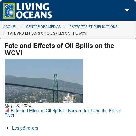
Skip to main content
You are here
ACCUEIL
CENTRE DES MÉDIAS
RAPPORTS ET PUBLICATIONS
À propos de nous
FATE AND EFFECTS OF OIL SPILLS ON THE WCVI
Nos campagnes
Fate and Effects of Oil Spills on the
WCVI
Centre des Médias
Les Cartes
Passez à l'action
May 13, 2024
Fate and Effect of Oil Spills in Burrard Inlet and the Fraser
River
Les pétroliers