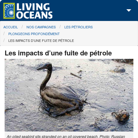
Skip to main content
You are here
ACCUEIL
NOS CAMPAGNES
LES PÉTROLIERS
À propos de nous
PLONGEONS PROFONDÉMENT
LES IMPACTS D’UNE FUITE DE PÉTROLE
Nos campagnes
Les impacts d’une fuite de pétrole
Centre des Médias
Les Cartes
Passez à l'action
An oiled seabird sits stranded on an oil covered beach. Photo: Russian