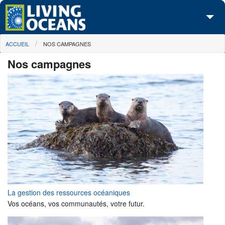
Skip to main content
You are here
ACCUEIL
NOS CAMPAGNES
À propos de nous
Nos campagnes
Nos campagnes
Centre des Médias
Les Cartes
Passez à l'action
La gestion des ressources océaniques
Vos océans, vos communautés, votre futur.