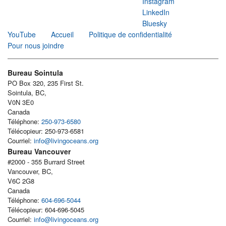
Instagram
LinkedIn
Bluesky
YouTube
Accueil
Politique de confidentialité
Pour nous joindre
Bureau Sointula
PO Box 320, 235 First St.
Sointula, BC,
V0N 3E0
Canada
Téléphone:
250-973-6580
Télécopieur: 250-973-6581
Courriel:
info@livingoceans.org
Bureau Vancouver
#2000 - 355 Burrard Street
Vancouver, BC,
V6C 2G8
Canada
Téléphone:
604-696-5044
Télécopieur: 604-696-5045
Courriel:
info@livingoceans.org