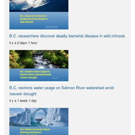
B.C. researchers discover deadly bacterial disease in wild chinook
Il y a
2 days 1 hour
B.C. restricts water usage on Salmon River watershed amid
'severe' drought
Il y a
1 week 1 day