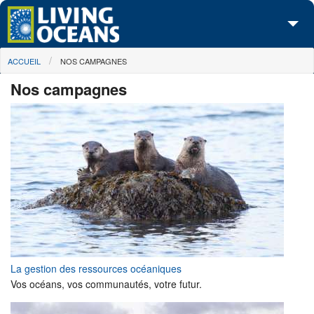
Skip to main content
You are here
ACCUEIL
NOS CAMPAGNES
À propos de nous
Nos campagnes
Nos campagnes
Centre des Médias
Les Cartes
Passez à l'action
La gestion des ressources océaniques
Vos océans, vos communautés, votre futur.