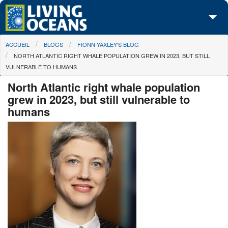
Skip to main content
You are here
ACCUEIL
BLOGS
FIONN-YAXLEY'S BLOG
À propos de nous
NORTH ATLANTIC RIGHT WHALE POPULATION GREW IN 2023, BUT STILL
VULNERABLE TO HUMANS
Nos campagnes
North Atlantic right whale population
Centre des Médias
grew in 2023, but still vulnerable to
humans
Les Cartes
Passez à l'action