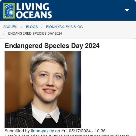
Skip to main content
You are here
ACCUEIL
BLOGS
FIONN-YAXLEY'S BLOG
À propos de nous
ENDANGERED SPECIES DAY 2024
Nos campagnes
Endangered Species Day 2024
Centre des Médias
Les Cartes
Passez à l'action
Submitted by
fionn-yaxley
on Fri, 05/17/2024 - 10:36