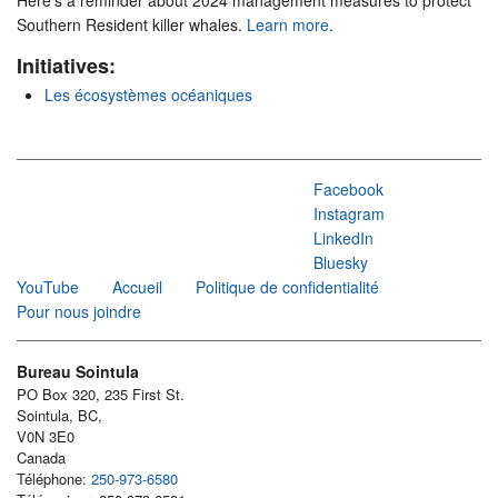
Here’s a reminder about 2024 management measures to protect
Southern Resident killer whales.
Learn more
.
Initiatives:
Les écosystèmes océaniques
Facebook
Instagram
LinkedIn
Bluesky
YouTube
Accueil
Politique de confidentialité
Pour nous joindre
Bureau Sointula
PO Box 320, 235 First St.
Sointula, BC,
V0N 3E0
Canada
Téléphone:
250-973-6580