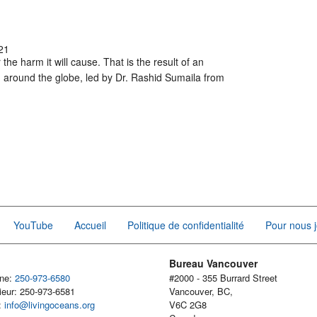
21
the harm it will cause. That is the result of an
 around the globe, led by Dr. Rashid Sumaila from
YouTube
Accueil
Politique de confidentialité
Pour nous j
Bureau Vancouver
one:
250-973-6580
#2000 - 355 Burrard Street
ieur: 250-973-6581
Vancouver, BC,
l:
info@livingoceans.org
V6C 2G8