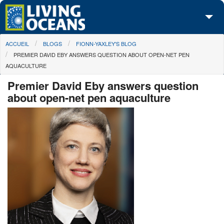
Skip to main content
You are here
ACCUEIL
BLOGS
FIONN-YAXLEY'S BLOG
À propos de nous
PREMIER DAVID EBY ANSWERS QUESTION ABOUT OPEN-NET PEN
AQUACULTURE
Nos campagnes
Premier David Eby answers question
Centre des Médias
about open-net pen aquaculture
Les Cartes
Passez à l'action