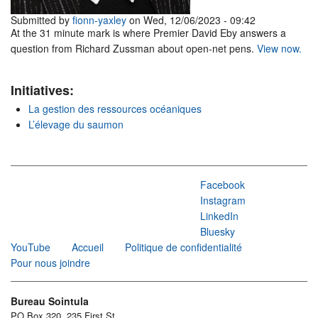
Submitted by
fionn-yaxley
on Wed, 12/06/2023 - 09:42
At the 31 minute mark is where Premier David Eby answers a
question from Richard Zussman about open-net pens.
View now.
Initiatives:
La gestion des ressources océaniques
L’élevage du saumon
Facebook
Instagram
LinkedIn
Bluesky
YouTube
Accueil
Politique de confidentialité
Pour nous joindre
Bureau Sointula
PO Box 320, 235 First St.