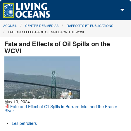
Skip to main content
You are here
ACCUEIL
CENTRE DES MÉDIAS
RAPPORTS ET PUBLICATIONS
À propos de nous
FATE AND EFFECTS OF OIL SPILLS ON THE WCVI
Nos campagnes
Fate and Effects of Oil Spills on the
WCVI
Centre des Médias
Les Cartes
Passez à l'action
May 13, 2024
Fate and Effect of Oil Spills in Burrard Inlet and the Fraser
River
Les pétroliers