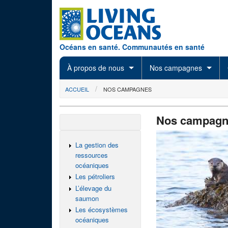
Skip to main content
Océans en santé. Communautés en santé
À propos de nous
Nos campagnes
You are here
ACCUEIL
NOS CAMPAGNES
Nos campagn
La gestion des
ressources
océaniques
Les pétroliers
L’élevage du
saumon
Les écosystèmes
océaniques