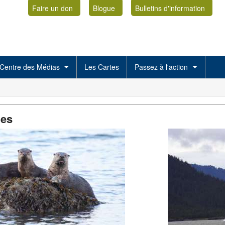
Faire un don
Blogue
Bulletins d'information
Centre des Médias
Les Cartes
Passez à l'action
es