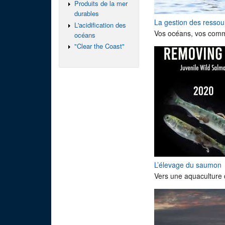
Produits de la mer
durables
La gestion des resso
L'acidification des
Vos océans, vos commu
océans
"Clear the Coast"
L’élevage du saumon
Vers une aquaculture 