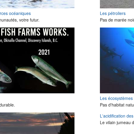
urces océaniques
Les pétroliers
nautés, votre futur.
Pas de marée noir
Les écosystèmes
durable.
Pas d'habitat natu
L'acidification de
Le vilain jumeau 