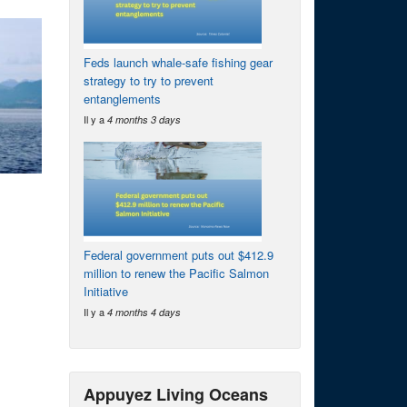
Feds launch whale-safe fishing gear
strategy to try to prevent
entanglements
Il y a
4 months 3 days
Federal government puts out $412.9
million to renew the Pacific Salmon
Initiative
Il y a
4 months 4 days
Appuyez Living Oceans