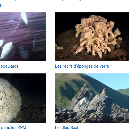
s
s épaulards
Les récifs d’éponges de verre
he dans les ZPM
Les Îles Scott