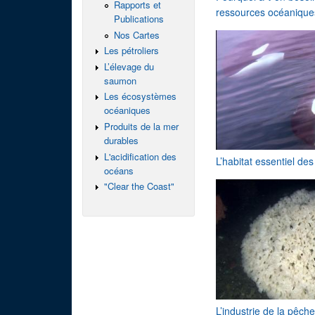
Rapports et
ressources océanique
Publications
Nos Cartes
Les pétroliers
L’élevage du
saumon
Les écosystèmes
océaniques
Produits de la mer
durables
L'acidification des
L’habitat essentiel de
océans
"Clear the Coast"
L’industrie de la pêc