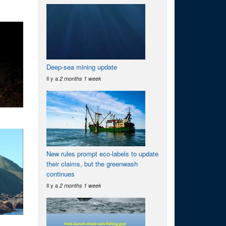
Deep-sea mining update
Il y a
2 months 1 week
New rules prompt eco-labels to update
their claims, but the greenwash
continues
Il y a
2 months 1 week