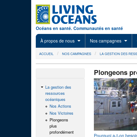
Skip to main content
Océans en santé. Communautés en santé
À propos de nous
Nos campagnes
You are here
ACCUEIL
NOS CAMPAGNES
LA GESTION DES RE
Plongeons p
La gestion des
ressources
océaniques
Nos Actions
Nos Victoires
Plongeons
plus
profondément
Pourquoi a-t-on besoi