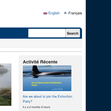
English
Français
Search form
Search
Activité Récente
Are we about to join the Extinction
Party?
Il y a
2 months 6 hours