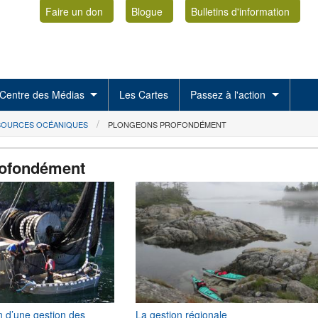
Faire un don
Blogue
Bulletins d'information
Centre des Médias
Les Cartes
Passez à l'action
SSOURCES OCÉANIQUES
PLONGEONS PROFONDÉMENT
rofondément
n d’une gestion des
La gestion régionale