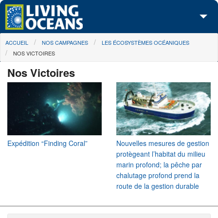
Skip to main content
You are here
ACCUEIL
NOS CAMPAGNES
LES ÉCOSYSTÈMES OCÉANIQUES
À propos de nous
NOS VICTOIRES
Nos campagnes
Nos Victoires
Centre des Médias
Les Cartes
Passez à l'action
Expédition “Finding Coral”
Nouvelles mesures de gestion
protègeant l’habitat du milieu
marin profond; la pêche par
chalutage profond prend la
route de la gestion durable