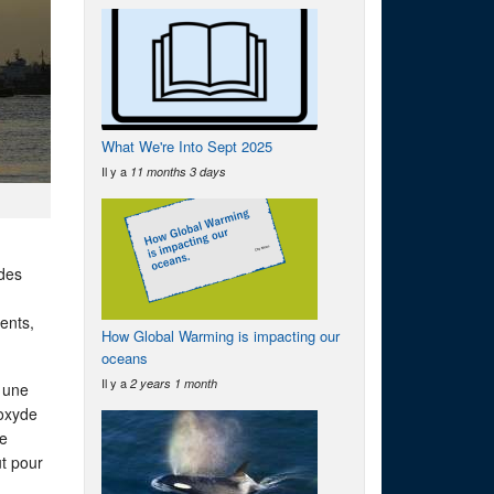
What We're Into Sept 2025
Il y a
11 months 3 days
 des
ents,
How Global Warming is impacting our
oceans
Il y a
2 years 1 month
e une
ioxyde
de
t pour