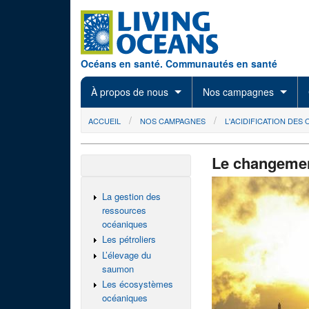
Skip to main content
Océans en santé. Communautés en santé
À propos de nous
Nos campagnes
You are here
ACCUEIL
NOS CAMPAGNES
L'ACIDIFICATION DES
Le changemen
La gestion des
ressources
océaniques
Les pétroliers
L’élevage du
saumon
Les écosystèmes
océaniques