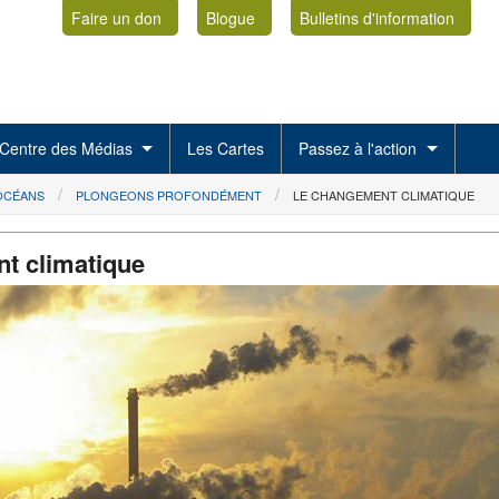
Faire un don
Blogue
Bulletins d'information
Centre des Médias
Les Cartes
Passez à l'action
 OCÉANS
PLONGEONS PROFONDÉMENT
LE CHANGEMENT CLIMATIQUE
t climatique