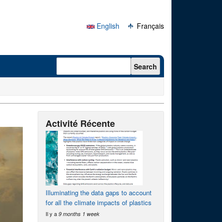
English
Français
Search form
Search
Activité Récente
Illuminating the data gaps to account
for all the climate impacts of plastics
Il y a
9 months 1 week