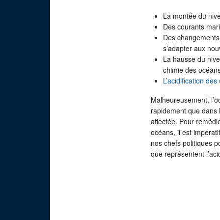
La montée du niv
Des courants mari
Des changements 
s’adapter aux nouv
La hausse du nivea
chimie des océan
L’acidification de
Malheureusement, l’oc
rapidement que dans l
affectée. Pour remédie
océans, il est impéra
nos chefs politiques 
que représentent l’aci