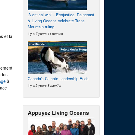
‘A critical win’ – Ecojustice, Raincoast
& Living Oceans celebrate Trans
Mountain ruling
Il y a
7 years 11 months
s et la
ndement
 des
Canada's Climate Leadership Ends
age
à
Il y a
9 years 8 months
nace
Appuyez Living Oceans