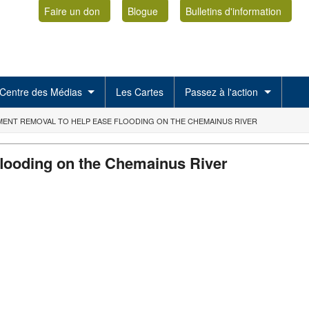
Faire un don
Blogue
Bulletins d'information
Centre des Médias
Les Cartes
Passez à l'action
MENT REMOVAL TO HELP EASE FLOODING ON THE CHEMAINUS RIVER
flooding on the Chemainus River