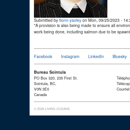
Submitted by
fionn-yaxley
on Mon, 09/25/2023 - 14:
"A provision is also being made to ensure all envir
work being done, including salmon due to be spawn
Facebook
Instagram
LinkedIn
Bluesky
Bureau Sointula
PO Box 320, 235 First St.
Téléph
Sointula, BC,
Télécop
V0N 3E0
Courrie
Canada
© 2026 LIVING OCEANS