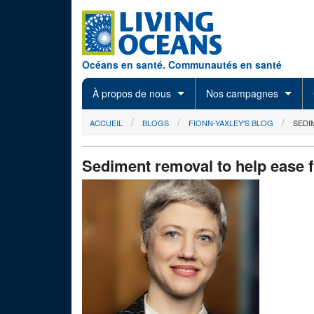
Skip to main content
Océans en santé. Communautés en santé
À propos de nous
Nos campagnes
You are here
ACCUEIL
BLOGS
FIONN-YAXLEY'S BLOG
SEDI
Sediment removal to help ease 