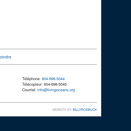
oindre
Téléphone:
604-696-5044
Télécopieur: 604-696-5045
Courriel:
info@livingoceans.org
WEBSITE BY:
BILLYROEBUCK