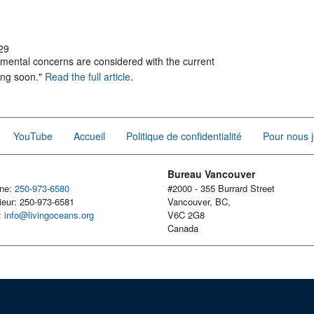
29
onmental concerns are considered with the current
ing soon."
Read the full article
.
YouTube
Accueil
Politique de confidentialité
Pour nous j
Bureau Vancouver
one:
250-973-6580
#2000 - 355 Burrard Street
ieur: 250-973-6581
Vancouver, BC,
l:
info@livingoceans.org
V6C 2G8
Canada