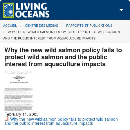
Skip to main content
You are here
ACCUEIL
CENTRE DES MÉDIAS
RAPPORTS ET PUBLICATIONS
À propos de nous
WHY THE NEW WILD SALMON POLICY FAILS TO PROTECT WILD SALMON
AND THE PUBLIC INTEREST FROM AQUACULTURE IMPACTS
Nos campagnes
Why the new wild salmon policy fails to
Centre des Médias
protect wild salmon and the public
interest from aquaculture impacts
Les Cartes
Passez à l'action
February 11, 2005
Why the new wild salmon policy fails to protect wild salmon
and the public interest from aquaculture impacts