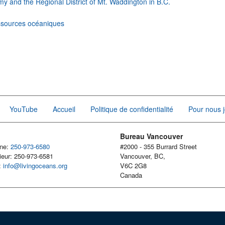
 and the Regional District of Mt. Waddington in B.C.
ssources océaniques
YouTube
Accueil
Politique de confidentialité
Pour nous j
Bureau Vancouver
one:
250-973-6580
#2000 - 355 Burrard Street
ieur: 250-973-6581
Vancouver, BC,
l:
info@livingoceans.org
V6C 2G8
Canada