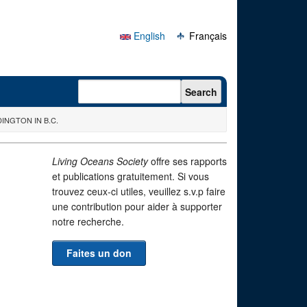
English
Français
Search form
Search
INGTON IN B.C.
Living Oceans Society
offre ses rapports
et publications gratuitement. Si vous
trouvez ceux-ci utiles, veuillez s.v.p faire
une contribution pour aider à supporter
notre recherche.
Faites un don