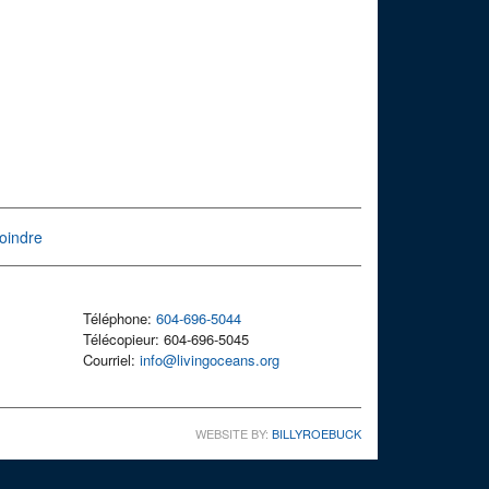
oindre
Téléphone:
604-696-5044
Télécopieur: 604-696-5045
Courriel:
info@livingoceans.org
WEBSITE BY:
BILLYROEBUCK