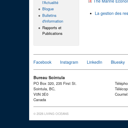
The Marine Economy
l'Actualité
Blogue
La gestion des re
Bulletins
d'information
Rapports et
Publications
Facebook
Instagram
LinkedIn
Bluesky
Bureau Sointula
PO Box 320, 235 First St.
Téléph
Sointula, BC,
Télécop
V0N 3E0
Courrie
Canada
© 2026 LIVING OCEANS