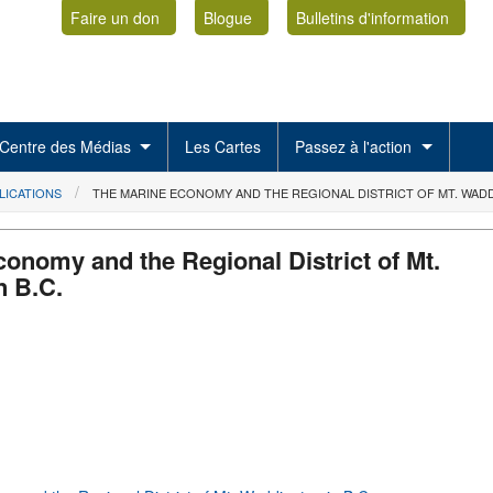
Faire un don
Blogue
Bulletins d'information
Centre des Médias
Les Cartes
Passez à l'action
LICATIONS
THE MARINE ECONOMY AND THE REGIONAL DISTRICT OF MT. WADD
onomy and the Regional District of Mt.
n B.C.