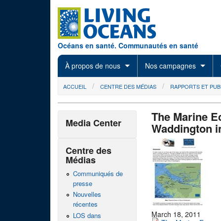
Skip to main content
Océans en santé. Communautés en santé
À propos de nous
Nos campagnes
You are here
ACCUEIL
CENTRE DES MÉDIAS
RAPPORTS ET PUB
The Marine Ec
Media Center
Waddington i
Centre des
Médias
Communiqués de
presse
Nouvelles
récentes
March 18, 2011
LOS dans