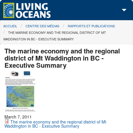
Skip to main content
You are here
ACCUEIL
CENTRE DES MÉDIAS
RAPPORTS ET PUBLICATIONS
À propos de nous
THE MARINE ECONOMY AND THE REGIONAL DISTRICT OF MT
WADDINGTON IN BC - EXECUTIVE SUMMARY
Nos campagnes
The marine economy and the regional
Centre des Médias
district of Mt Waddington in BC -
Executive Summary
Les Cartes
Passez à l'action
March 7, 2011
The marine economy and the regional district of Mt
Waddington in BC - Executive Summary