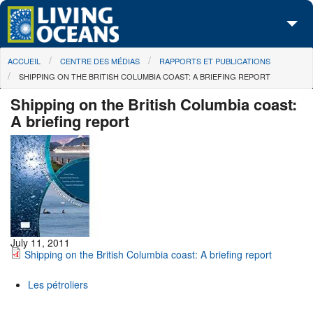
Skip to main content
You are here
ACCUEIL
CENTRE DES MÉDIAS
RAPPORTS ET PUBLICATIONS
À propos de nous
SHIPPING ON THE BRITISH COLUMBIA COAST: A BRIEFING REPORT
Nos campagnes
Shipping on the British Columbia coast:
A briefing report
Centre des Médias
Les Cartes
Passez à l'action
July 11, 2011
Shipping on the British Columbia coast: A briefing report
Les pétroliers