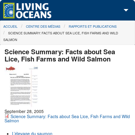
Skip to main content
You are here
ACCUEIL
CENTRE DES MÉDIAS
RAPPORTS ET PUBLICATIONS
À propos de nous
SCIENCE SUMMARY: FACTS ABOUT SEA LICE, FISH FARMS AND WILD
SALMON
Nos campagnes
Science Summary: Facts about Sea
Centre des Médias
Lice, Fish Farms and Wild Salmon
Les Cartes
Passez à l'action
September 28, 2005
Science Summary: Facts about Sea Lice, Fish Farms and Wild
Salmon
L’élevage du saumon