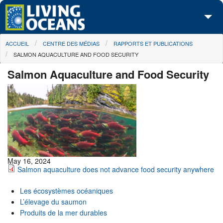
Skip to main content
You are here
ACCUEIL
CENTRE DES MÉDIAS
RAPPORTS ET PUBLICATIONS
À propos de nous
SALMON AQUACULTURE AND FOOD SECURITY
Nos campagnes
Salmon Aquaculture and Food Security
Centre des Médias
Les Cartes
Passez à l'action
May 16, 2024
Salmon aquaculture does not advance food security anywhere
Les écosystèmes océaniques
L’élevage du saumon
Produits de la mer durables