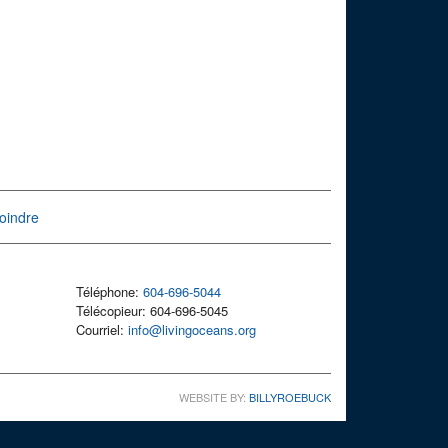
oindre
Téléphone:
604-696-5044
Télécopieur: 604-696-5045
Courriel:
info@livingoceans.org
WEBSITE BY:
BILLYROEBUCK