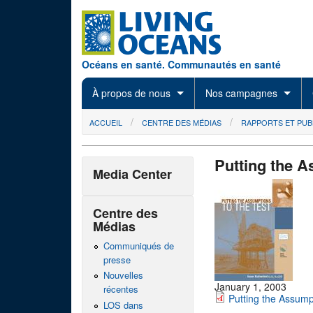
Skip to main content
Océans en santé. Communautés en santé
À propos de nous
Nos campagnes
You are here
ACCUEIL
CENTRE DES MÉDIAS
RAPPORTS ET PUB
Putting the A
Media Center
Centre des
Médias
Communiqués de
presse
Nouvelles
January 1, 2003
récentes
Putting the Assump
LOS dans