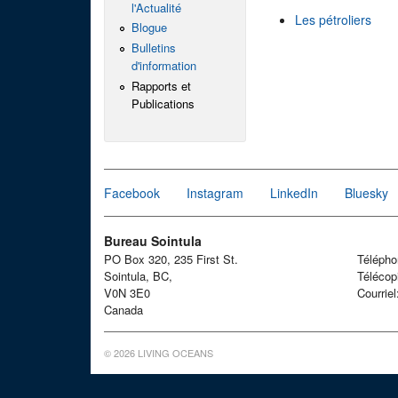
l'Actualité
Les pétroliers
Blogue
Bulletins
d'information
Rapports et
Publications
Facebook
Instagram
LinkedIn
Bluesky
Bureau Sointula
PO Box 320, 235 First St.
Téléph
Sointula, BC,
Télécop
V0N 3E0
Courrie
Canada
© 2026 LIVING OCEANS