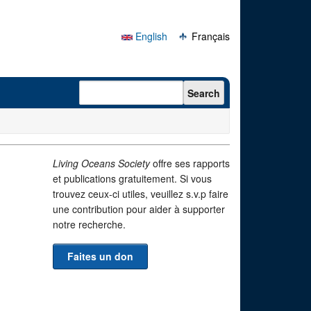
English
Français
Search form
Search
Living Oceans Society
offre ses rapports
et publications gratuitement. Si vous
trouvez ceux-ci utiles, veuillez s.v.p faire
une contribution pour aider à supporter
notre recherche.
Faites un don