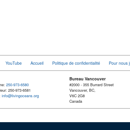
YouTube
Accueil
Politique de confidentialité
Pour nous j
Bureau Vancouver
one:
250-973-6580
#2000 - 355 Burrard Street
ieur: 250-973-6581
Vancouver, BC,
l:
info@livingoceans.org
V6C 2G8
Canada