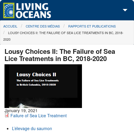
Skip to main content
You are here
ACCUEIL
CENTRE DES MÉDIAS
RAPPORTS ET PUBLICATIONS
À propos de nous
LOUSY CHOICES II: THE FAILURE OF SEA LICE TREATMENTS IN BC, 2018-
2020
Nos campagnes
Lousy Choices II: The Failure of Sea
Centre des Médias
Lice Treatments in BC, 2018-2020
Les Cartes
Passez à l'action
January 19, 2021
Failure of Sea Lice Treatment
L’élevage du saumon