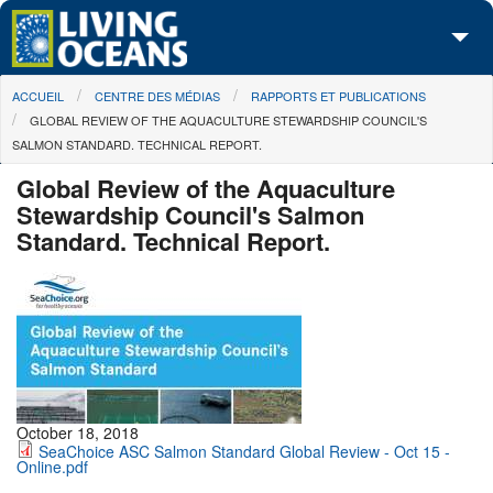
Skip to main content
You are here
ACCUEIL
CENTRE DES MÉDIAS
RAPPORTS ET PUBLICATIONS
À propos de nous
GLOBAL REVIEW OF THE AQUACULTURE STEWARDSHIP COUNCIL'S
SALMON STANDARD. TECHNICAL REPORT.
Nos campagnes
Global Review of the Aquaculture
Centre des Médias
Stewardship Council's Salmon
Standard. Technical Report.
Les Cartes
Passez à l'action
October 18, 2018
SeaChoice ASC Salmon Standard Global Review - Oct 15 -
Online.pdf