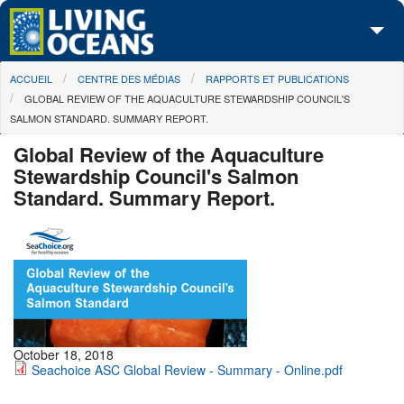
Skip to main content
You are here
ACCUEIL
CENTRE DES MÉDIAS
RAPPORTS ET PUBLICATIONS
À propos de nous
GLOBAL REVIEW OF THE AQUACULTURE STEWARDSHIP COUNCIL'S
SALMON STANDARD. SUMMARY REPORT.
Nos campagnes
Global Review of the Aquaculture
Centre des Médias
Stewardship Council's Salmon
Standard. Summary Report.
Les Cartes
Passez à l'action
October 18, 2018
Seachoice ASC Global Review - Summary - Online.pdf