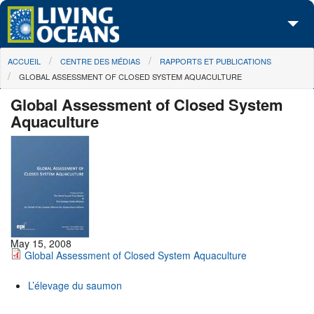
Skip to main content
You are here
ACCUEIL
CENTRE DES MÉDIAS
RAPPORTS ET PUBLICATIONS
À propos de nous
GLOBAL ASSESSMENT OF CLOSED SYSTEM AQUACULTURE
Nos campagnes
Global Assessment of Closed System
Aquaculture
Centre des Médias
Les Cartes
Passez à l'action
May 15, 2008
Global Assessment of Closed System Aquaculture
L’élevage du saumon