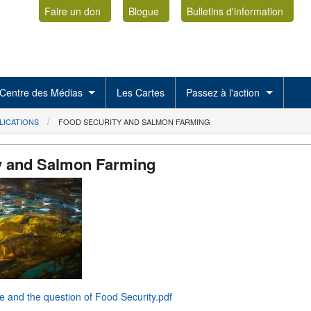
Faire un don
Blogue
Bulletins d'information
Centre des Médias
Les Cartes
Passez à l'action
LICATIONS
FOOD SECURITY AND SALMON FARMING
y and Salmon Farming
 and the question of Food Security.pdf