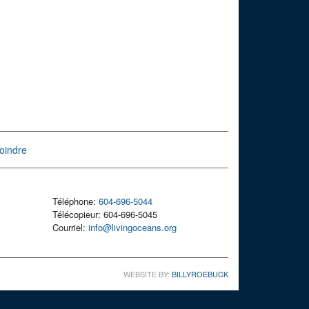
oindre
Téléphone:
604-696-5044
Télécopieur: 604-696-5045
Courriel:
info@livingoceans.org
WEBSITE BY:
BILLYROEBUCK