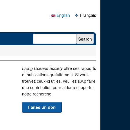
English
Français
Search form
Search
Living Oceans Society
offre ses rapports
et publications gratuitement. Si vous
trouvez ceux-ci utiles, veuillez s.v.p faire
une contribution pour aider à supporter
notre recherche.
Faites un don