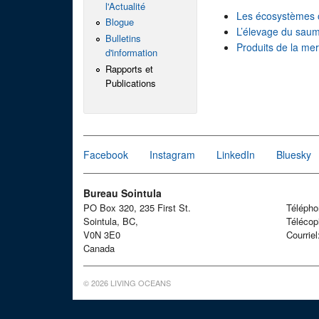
l'Actualité
Les écosystèmes 
Blogue
L’élevage du sau
Bulletins
Produits de la me
d'information
Rapports et
Publications
Facebook
Instagram
LinkedIn
Bluesky
Bureau Sointula
PO Box 320, 235 First St.
Téléph
Sointula, BC,
Télécop
V0N 3E0
Courrie
Canada
© 2026 LIVING OCEANS