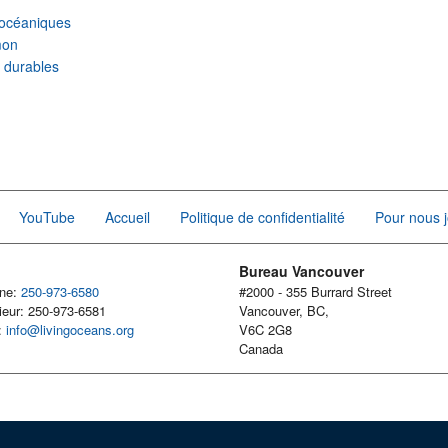
océaniques
mon
r durables
YouTube
Accueil
Politique de confidentialité
Pour nous j
Bureau Vancouver
one:
250-973-6580
#2000 - 355 Burrard Street
ieur: 250-973-6581
Vancouver, BC,
l:
info@livingoceans.org
V6C 2G8
Canada