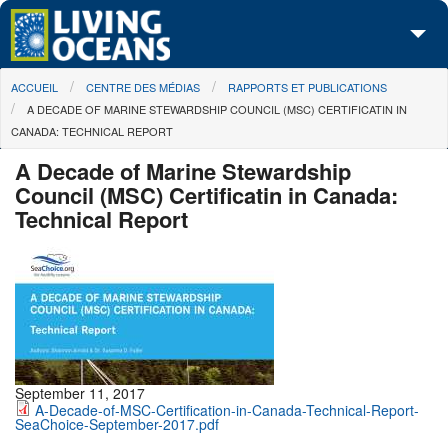
Skip to main content
You are here
ACCUEIL
CENTRE DES MÉDIAS
RAPPORTS ET PUBLICATIONS
À propos de nous
A DECADE OF MARINE STEWARDSHIP COUNCIL (MSC) CERTIFICATIN IN
CANADA: TECHNICAL REPORT
Nos campagnes
A Decade of Marine Stewardship
Centre des Médias
Council (MSC) Certificatin in Canada:
Technical Report
Les Cartes
Passez à l'action
September 11, 2017
A-Decade-of-MSC-Certification-in-Canada-Technical-Report-
SeaChoice-September-2017.pdf