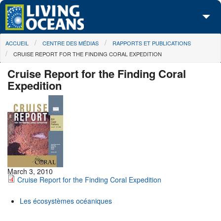
Skip to main content
You are here
ACCUEIL
CENTRE DES MÉDIAS
RAPPORTS ET PUBLICATIONS
À propos de nous
CRUISE REPORT FOR THE FINDING CORAL EXPEDITION
Nos campagnes
Cruise Report for the Finding Coral
Expedition
Centre des Médias
Les Cartes
Passez à l'action
March 3, 2010
Cruise Report for the Finding Coral Expedition
Les écosystèmes océaniques